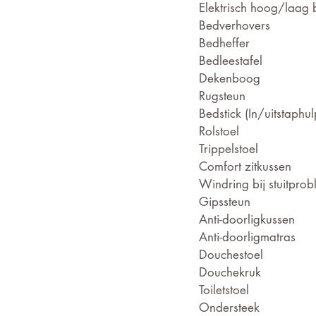
Elektrisch hoog/laag 
Bedverhovers
Bedheffer
Bedleestafel
Dekenboog
Rugsteun
Bedstick (In/uitstaphul
Rolstoel
Trippelstoel
Comfort zitkussen
Windring bij stuitpro
Gipssteun
Anti-doorligkussen
Anti-doorligmatras
Douchestoel
Douchekruk
Toiletstoel
Ondersteek