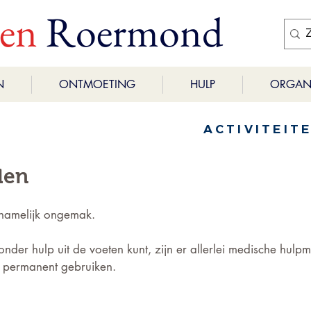
ren
Roermond
N
ONTMOETING
HULP
ORGANI
ACTIVITEIT
len
chamelijk ongemak.
onder hulp uit de voeten kunt, zijn er allerlei medische hulp
of permanent gebruiken. 