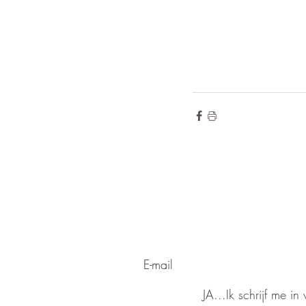
de hoogte blij
Wilt u op
voor onze ni
Meld u aan
JA...Ik schrijf me i