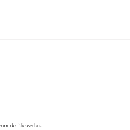
Voor informatie die on
ven?
aanvaardt de redactie
euwsbrief!
aansprakelijkheid
VOLG ONS OP FAC
n voor de Nieuwsbrief