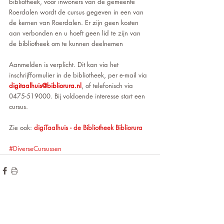
bibliotheek, voor inwoners van de gemeente 
Roerdalen wordt de cursus gegeven in een van 
de kernen van Roerdalen. Er zijn geen kosten 
aan verbonden en u hoeft geen lid te zijn van 
de bibliotheek om te kunnen deelnemen 
Aanmelden is verplicht. Dit kan via het 
inschrijfformulier in de bibliotheek, per e-mail via 
digitaalhuis@bibliorura.nl
, of telefonisch via 
0475-519000. Bij voldoende interesse start een 
cursus.  
Zie ook: 
digiTaalhuis - de Bibliotheek Bibliorura
#DiverseCursussen
de hoogte blijven?
Wilt u op