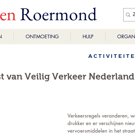
ren
Roermond
N
ONTMOETING
HULP
ORGANI
ACTIVITEIT
t van Veilig Verkeer Nederland
Verkeersregels veranderen, 
drukker en er verschijnen nie
vervoersmiddelen in het straa