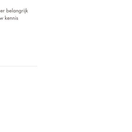
er belangrijk 
uw kennis 
volledig of onjuist is opgenomen
 van 'Senioren Roermond' geen