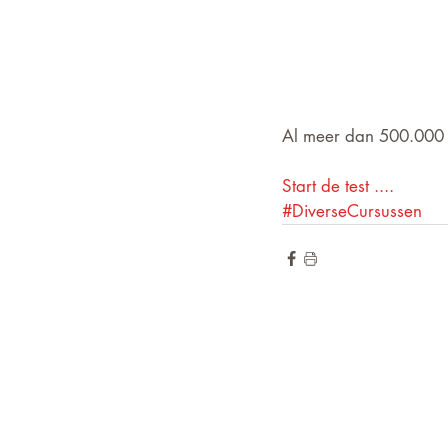
Al meer dan 500.000 t
Start de test ....
#DiverseCursussen
de hoogte blij
Wilt u op
voor onze ni
Meld u aan