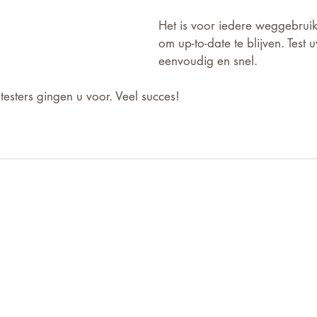
Het is voor iedere weggebruik
om up-to-date te blijven. Test 
eenvoudig en snel.
esters gingen u voor. Veel succes! 
Voor informatie die on
ven?
aanvaardt de redactie
euwsbrief!
aansprakelijkheid