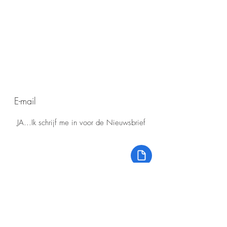
de hoogte blijven?
Wilt u op
voor onze
Meld u aan
nieuwsbrief!
JA...Ik schrijf me in voor de Nieuwsbrief
eerdere
Lees
Nieuwsbrieven
Voor informatie die onvolledig of
onjuist is opgenomen aanvaardt de
redactie van 'Senioren Roermond'
geen aansprakelijkheid