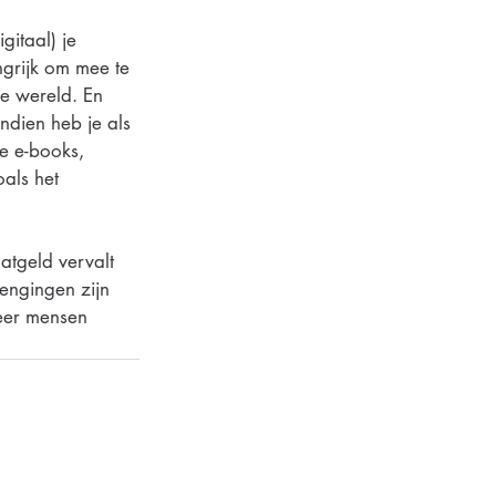
gitaal) je 
ngrijk om mee te 
e wereld. En 
ndien heb je als 
ie e-books, 
als het 
atgeld vervalt 
engingen zijn 
eer mensen 