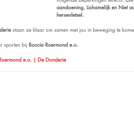
volgende beperkingen terecht: 
Chr
aandoening, Lichamelijk en Niet 
hersenletsel. 
derie
 staan ze klaar om samen met jou in beweging te kome
 sporten bij 
Boccia Roermond e.o.
Roermond e.o. | De Donderie
Voor informatie die on
ven?
aanvaardt de redactie
euwsbrief!
aansprakelijkheid