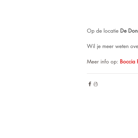
Op de locatie 
De Don
Wil je meer weten over
Meer info op:
Boccia 
de hoogte blij
Wilt u op
voor onze ni
Meld u aan