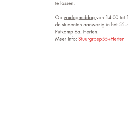
te lossen.
Op 
vrijdagmiddag 
van 14.00 tot 
de studenten aanwezig in het 55+
Putkamp 6a, Herten.
Meer info: 
Stuurgroep55+Herten
Voor informatie die on
ven?
aanvaardt de redactie
euwsbrief!
aansprakelijkheid