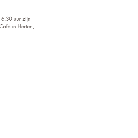
16.30 uur zijn 
Café in Herten, 
volledig of onjuist is opgenomen
 van 'Senioren Roermond' geen