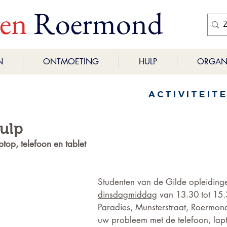
ren
Roermond
N
ONTMOETING
HULP
ORGANI
ACTIVITEIT
ulp
top, telefoon en tablet
Studenten van de Gilde opleidinge
dinsdagmiddag
 van 13.30 tot 15.3
Paradies, Munsterstraat, Roermo
uw probleem met de telefoon, lapt