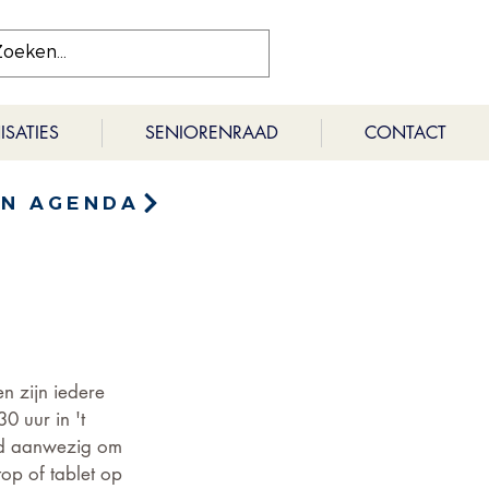
SATIES
SENIORENRAAD
CONTACT
EN AGENDA
n zijn iedere 
0 uur in 't 
nd aanwezig om 
op of tablet op 