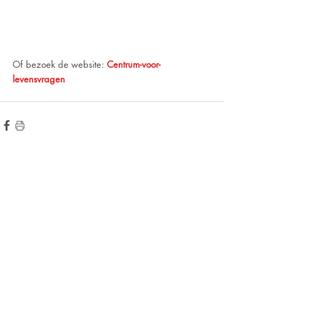
Of bezoek de website: 
Centrum-voor-
levensvragen
de hoogte blijven?
Wilt u op
voor onze
Meld u aan
nieuwsbrief!
JA...Ik schrijf me in voor de Nieuwsbrief