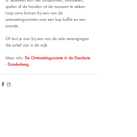
spelen of de handen uit de mouwen te steken. 
Loop eens binnen bij een van de 
ontmoetingsruimtes voor een kop koffie en een 
praatje. 
Of sluit je aan bij een van de vele verenigingen 
die actief zijn in de wijk. 
M
eer info:
De Ontmoetingsruimte in de Donderie 
- Donderberg 
de hoogte blijven?
Wilt u op
voor onze
Meld u aan
nieuwsbrief!