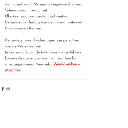
de maand wordt Maximina omgetoverd tot een 
‘internationaal’ restaurant. 
Elke keer staat een ander land centraal. 
De eerste donderdag van de maand is eten uit 
Grootmoeders Keuken.
De andere twee donderdagen zijn gerechten 
van de Wereldkeuken.
In ons eetcafé zijn de tafels sfeervol gedekt en 
kunnen de gasten genieten van een heerlijk 
driegangenmenu. Meer info: 
Wereldkeuken – 
Maximina
de hoogte blijven?
Wilt u op
voor onze
Meld u aan