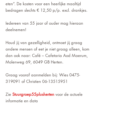
eten”. De kosten voor een heerlijke maaltijd 
bedragen slechts € 12,50 p/p. excl. drankjes.
Iedereen van 55 jaar of ouder mag hieraan 
deelnemen! 
Houd jij van gezelligheid, ontmoet jij graag 
andere mensen of eet je niet graag alleen, kom 
dan ook naar: Café – Cafetaria Aod Maerum, 
Molenweg 69, 6049 GB Herten.
Graag vooraf aanmelden bij: Wies 0475-
319091 of Christien 06-13515951
Zie 
Stuurgroep55plusherten
 voor de actuele 
informatie en data