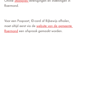
Online 
Stadsgids 
verenigingen en instellingen in 
Roermond. 
Voor een Paspoort, ID-card of Rijbewijs afhalen, 
moet altijd eerst via de 
website van de gemeente 
Roermond
 een afspraak gemaakt worden.  