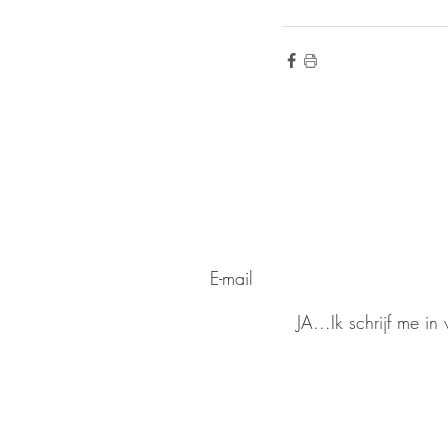
de hoogte blij
Wilt u op
voor onze ni
Meld u aan
JA...Ik schrijf me i
eerdere
Lees