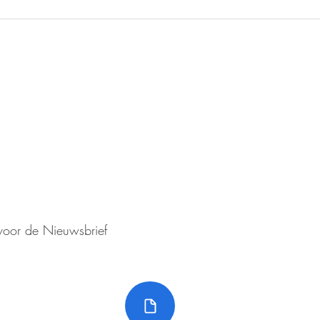
Voor informatie die on
ven?
aanvaardt de redactie
euwsbrief!
aansprakelijkheid
VOLG ONS OP FAC
n voor de Nieuwsbrief
Nieuwsbrieven
©2023 Senioren Ro