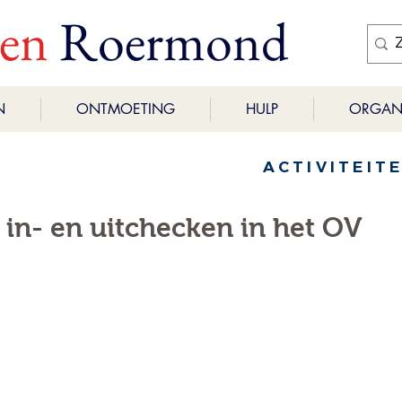
ren
Roermond
N
ONTMOETING
HULP
ORGANI
ACTIVITEIT
in- en uitchecken in het OV