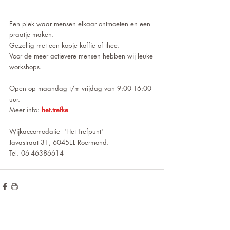
Een plek waar mensen elkaar ontmoeten en een 
praatje maken. 
Gezellig met een kopje koffie of thee. 
Voor de meer actievere mensen hebben wij leuke 
workshops.
Open op maandag t/m vrijdag van 9:00-16:00 
uur.
Meer info: 
het.trefke
Wijkaccomodatie  'Het Trefpunt'
Javastraat 31, 6045EL Roermond.
Tel. 06-46386614