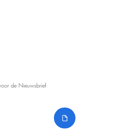
Voor informatie die on
ven?
aanvaardt de redactie
euwsbrief!
aansprakelijkheid
VOLG ONS OP FAC
n voor de Nieuwsbrief
Nieuwsbrieven
©2023 Senioren Ro