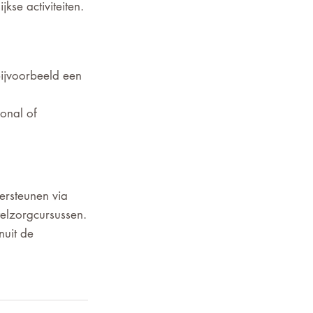
kse activiteiten.
bijvoorbeeld een 
onal of 
ersteunen via 
elzorgcursussen.
uit de 