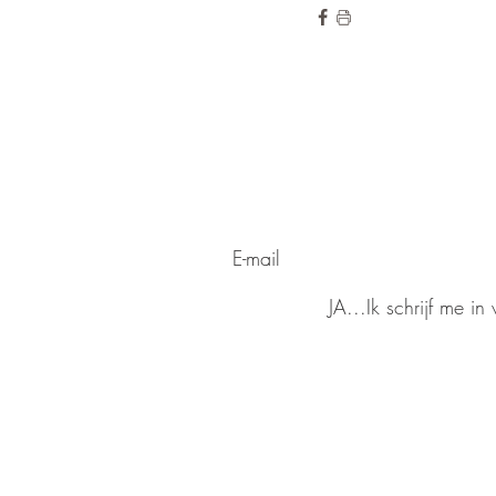
de hoogte blij
Wilt u op
voor onze ni
Meld u aan
JA...Ik schrijf me i
eerdere
Lees