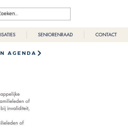
SATIES
SENIORENRAAD
CONTACT
EN AGENDA
appelijke 
amilieleden of 
j invaliditeit, 
lieleden of 