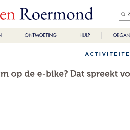
ren
Roermond
N
ONTMOETING
HULP
ORGANI
ACTIVITEIT
m op de e-bike? Dat spreekt vo