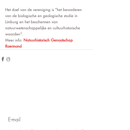
Het doel van de vereniging is "het bevorderen 
van de biologische en geologische studie in 
Limburg en het beschermen van 
natuurwetenschappelijke en cultuurhistorische 
waarden". 
Meer info:
Natuurhistorisch Genootschap 
Roermond
de hoogte blijven?
Wilt u op
voor onze
Meld u aan
nieuwsbrief!