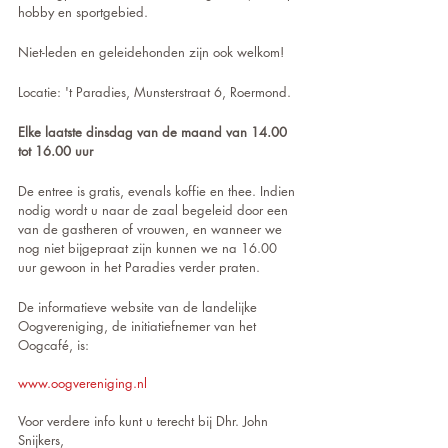
hobby en sportgebied.
Niet-leden en geleidehonden zijn ook welkom!  
Locatie: 't Paradies, Munsterstraat 6, Roermond. 
Elke laatste dinsdag van de maand van 14.00 
tot 16.00 uur
De entree is gratis, evenals koffie en thee. Indien 
nodig wordt u naar de zaal begeleid door een 
van de gastheren of vrouwen, en wanneer we 
nog niet bijgepraat zijn kunnen we na 16.00 
uur gewoon in het Paradies verder praten.
De informatieve website van de landelijke 
Oogvereniging, de initiatiefnemer van het 
Oogcafé, is: 
www.oogvereniging.nl 
Voor verdere info kunt u terecht bij Dhr. John 
Snijkers, 