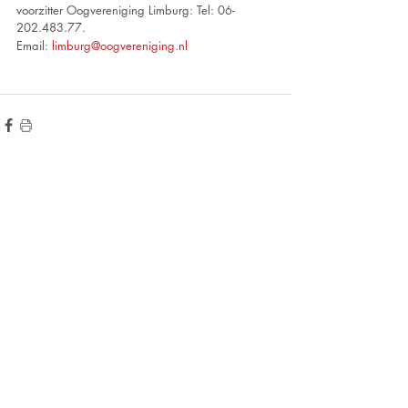
voorzitter Oogvereniging Limburg: Tel: 06-
202.483.77. 
Email: 
limburg@oogvereniging.nl
de hoogte blijven?
Wilt u op
voor onze
Meld u aan
nieuwsbrief!
JA...Ik schrijf me in voor de Nieuwsbrief