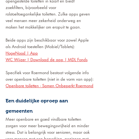
opengestelde toiletten in kaart en biedt 
zoekfilters, bijvoorbeeld voor 
rolstoeltoegankelijke toiletten. Zulke apps geven 
veel mensen meer zekerheid onderweg en 
maken het makkelijker om eropuit te gaan.
Beide apps zijn beschikbaar voor zowel Apple 
als Android toestellen (Mobiel/Tablets):
HogeNood | App
WC Wijzer | Download de app | MDL Fonds
Specifiek voor Roermond bestaat volgende info 
over openbare toiletten (niet in de vorm van app):
Openbare toiletten - Samen Onbeperkt Roermond
Een duidelijke oproep aan 
gemeenten
Meer openbare en goed vindbare toiletten 
zorgen voor meer bewegingsvrijheid en minder 
stress. Dat is belangrijk voor senioren, maar ook 
voor mensen met een beperking, gezinnen met 