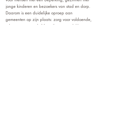
jonge kinderen en bezoekers van stad en dorp. 
Daarom is een duidelijke oproep aan 
gemeenten op zijn plaats: zorg voor voldoende, 
schone en toegankelijke toiletten op plekken 
waar mensen dagelijks komen. Een gastvrije 
gemeente denkt ook aan deze basisvoorziening.
de hoogte blijven?
Wilt u op
voor onze
Meld u aan
nieuwsbrief!
JA...Ik schrijf me in voor de Nieuwsbrief