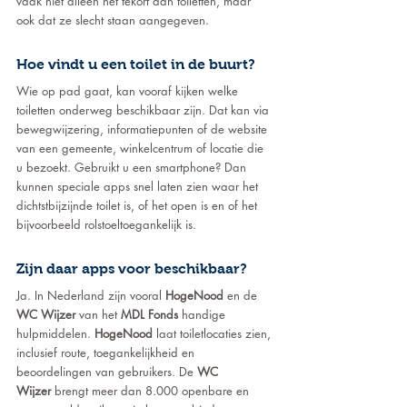
vaak niet alleen het tekort aan toiletten, maar 
ook dat ze slecht staan aangegeven.
Hoe vindt u een toilet in de buurt?
Wie op pad gaat, kan vooraf kijken welke 
toiletten onderweg beschikbaar zijn. Dat kan via 
bewegwijzering, informatiepunten of de website 
van een gemeente, winkelcentrum of locatie die 
u bezoekt. Gebruikt u een smartphone? Dan 
kunnen speciale apps snel laten zien waar het 
dichtstbijzijnde toilet is, of het open is en of het 
bijvoorbeeld rolstoeltoegankelijk is.
Zijn daar apps voor beschikbaar?
Ja. In Nederland zijn vooral 
HogeNood
 en de 
WC Wijzer
 van het 
MDL Fonds
 handige 
hulpmiddelen. 
HogeNood
 laat toiletlocaties zien, 
inclusief route, toegankelijkheid en 
beoordelingen van gebruikers. De 
WC 
Wijzer
 brengt meer dan 8.000 openbare en 