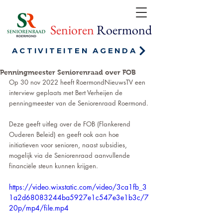
Senioren
Roermond
ACTIVITEITEN AGENDA
Penningmeester Seniorenraad over FOB
Op 30 nov 2022 heeft RoermondNieuwsTV een 
interview geplaats met Bert Verheijen de 
penningmeester van de Seniorenraad Roermond.
Deze geeft uitleg over de FOB (Flankerend 
Ouderen Beleid) en geeft ook aan hoe 
initiatieven voor senioren, naast subsidies, 
mogelijk via de Seniorenraad aanvullende 
financiële steun kunnen krijgen. 
https://video.wixstatic.com/video/3ca1fb_3
1a2d68083244ba5927e1c547e3e1b3c/7
20p/mp4/file.mp4