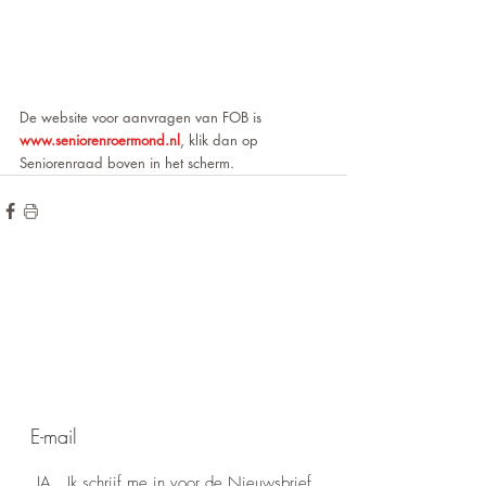
De website voor aanvragen van FOB is 
www.seniorenroermond.nl
, klik dan op 
Seniorenraad boven in het scherm.
de hoogte blijven?
Wilt u op
voor onze
Meld u aan
nieuwsbrief!
JA...Ik schrijf me in voor de Nieuwsbrief