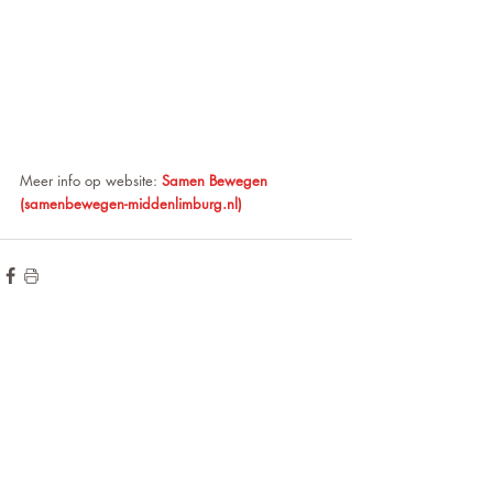
Meer info op website: 
Samen Bewegen 
(
samenbewegen-middenlimburg.nl
)
de hoogte blijven?
Wilt u op
voor onze
Meld u aan
nieuwsbrief!