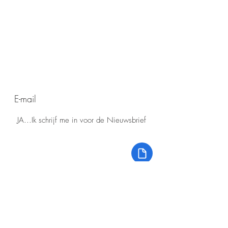
de hoogte blijven?
Wilt u op
voor onze
Meld u aan
nieuwsbrief!
JA...Ik schrijf me in voor de Nieuwsbrief
eerdere
Lees
Nieuwsbrieven
Voor informatie die onvolledig of
onjuist is opgenomen aanvaardt de
redactie van 'Senioren Roermond'
geen aansprakelijkheid