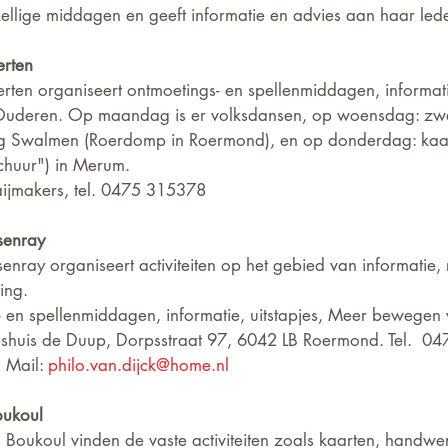
zellige middagen en geeft informatie en advies aan haar led
rten
ten organiseert ontmoetings- en spellenmiddagen, informatie
uderen. Op maandag is er volksdansen, op woensdag: z
ng Swalmen (Roerdomp in Roermond), en op donderdag: kaar
Schuur") in Merum.
aijmakers, tel. 0475 315378
senray
ray organiseert activiteiten op het gebied van informatie, r
ing. 
 en spellenmiddagen, informatie, uitstapjes, Meer bewegen
shuis de Duup, Dorpsstraat 97, 6042 LB Roermond. Tel.  0
 Mail: 
philo.van.dijck@home.nl
oukoul
 Boukoul vinden de vaste activiteiten zoals kaarten, handwer