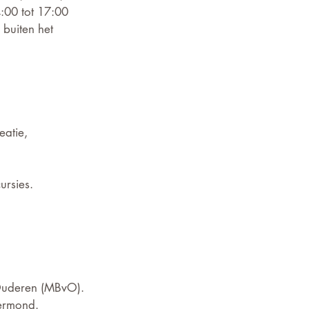
:00 tot 17:00 
buiten het 
eatie, 
rsies. 
 
 Ouderen (MBvO).
oermond.