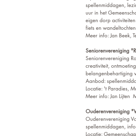
spellenmiddagen, lezi
uur in het Gemeensch
eigen dorp activiteite
fiets en wandeltochten
Meer info: Jan Beek, T
Seniorenvereniging "
Seniorenvereniging Roe
creativiteit, ontmoet
belangenbehartiging 
Aanbod: spellenmiddag
Locatie: 't Paradies,
Meer info: Jan Lijten  M
Ouderenvereniging "V
Ouderenvereniging Voo
spellenmiddagen, inf
Locatie: Gemeenschaps