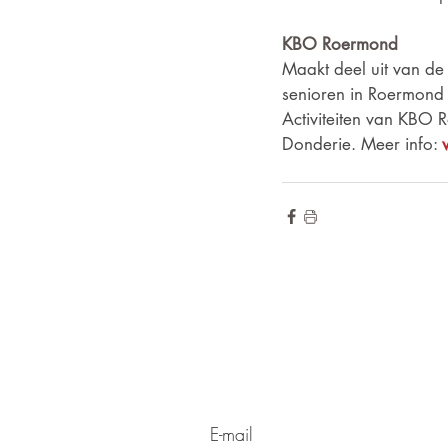
KBO Roermond
Maakt deel uit van de
senioren in Roermond
Activiteiten van KBO R
Donderie. Meer info: 
de hoogte blij
Wilt u op
voor onze ni
Meld u aan