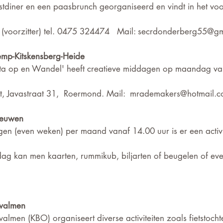
rstdiner en een paasbrunch georganiseerd en vindt in het voo
 (voorzitter) tel. 0475 324474   Mail: secrdonderberg55@g
emp-Kitskensberg-Heide
Sta op en Wandel' heeft creatieve middagen op maandag van
t, Javastraat 31,  Roermond.
Mail:  mrademakers@hotmail.
eeuwen
(even weken) per maand vanaf 14.00 uur is er een activit
ag kan men kaarten, rummikub, biljarten of beugelen of even
Swalmen
lmen (KBO) organiseert diverse activiteiten zoals fietstochte