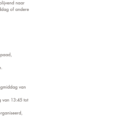
lijvend naar 
iddag of andere 
lpaad, 
. 
dagmiddag van 
 van 13:45 tot 
rganiseerd, 