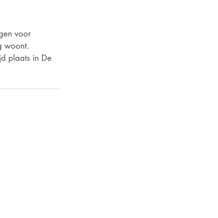
gen voor 
g woont. 
d plaats in De 
volledig of onjuist is opgenomen
 van 'Senioren Roermond' geen