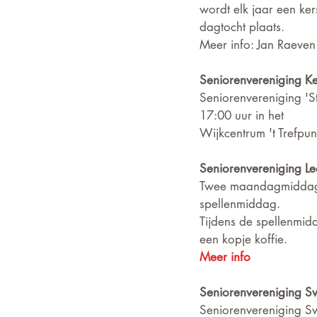
wordt elk jaar een ke
dagtocht plaats. 
Meer info: Jan Raeven
Seniorenvereniging K
Seniorenvereniging '
17:00 uur in het
Wijkcentrum 't Trefpun
Seniorenvereniging L
Twee maandagmiddagen 
spellenmiddag.
Tijdens de spellenmidd
een kopje koffie.
Meer info
Seniorenvereniging 
Seniorenvereniging Swa