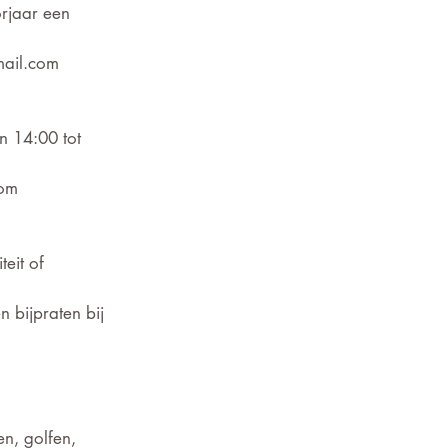
rjaar een 
mail.com
 14:00 tot 
com
eit of 
 bijpraten bij 
n, golfen, 