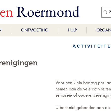
ren
Roermond
N
ONTMOETING
HULP
ORGANI
ACTIVITEIT
renigingen
Voor een klein bedrag per jaa
nemen aan de vele activiteite
senioren- of ouderenverenigin
U bent niet gebonden aan de 