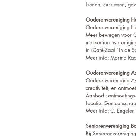
kienen, cursussen, ge
Ouderenvereniging He
Ouderenvereniging Her
Meer bewegen voor O
met seniorenverenigi
in (Café-Zaal "In de 
Meer info: Marina Ra
Ouderenvereniging A
Ouderenvereniging Asen
creativiteit, en ontmoet
Aanbod : ontmoetings-
Locatie: Gemeenschap
Meer info: C. Engelen 
Seniorenvereniging B
Bij Seniorenvereniging