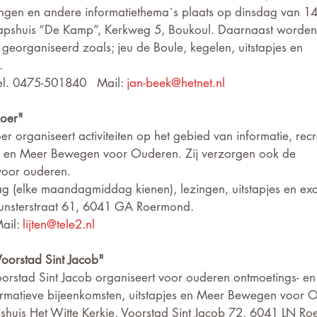
ngen en andere informatiethema`s plaats op dinsdag van 14
apshuis “De Kamp”, Kerkweg 5, Boukoul. Daarnaast worden 
n georganiseerd zoals; jeu de Boule, kegelen, uitstapjes en 
.
el. 0475-501840   Mail: 
jan-beek@hetnet.nl
Roer"
r organiseert activiteiten op het gebied van informatie, recr
ing en Meer Bewegen voor Ouderen. Zij verzorgen ook de 
voor ouderen.
 (elke maandagmiddag kienen), lezingen, uitstapjes en excu
 Munsterstraat 61, 6041 GA Roermond. 
ail: 
lijten@tele2.nl
oorstad Sint Jacob"
rstad Sint Jacob organiseert voor ouderen ontmoetings- en
ormatieve bijeenkomsten, uitstapjes en Meer Bewegen voor
huis Het Witte Kerkje, Voorstad Sint Jacob 72, 6041 LN R