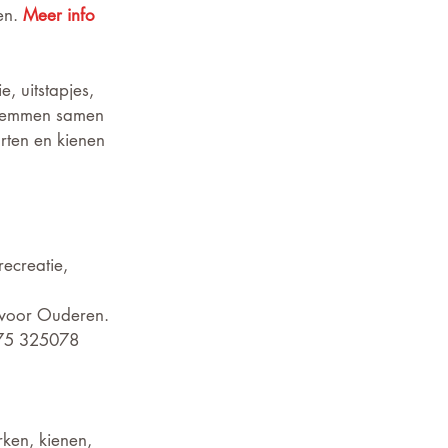
en. 
Meer info 
, uitstapjes, 
wemmen samen 
ten en kienen 
ecreatie, 
 voor Ouderen.
475 325078
ken, kienen, 