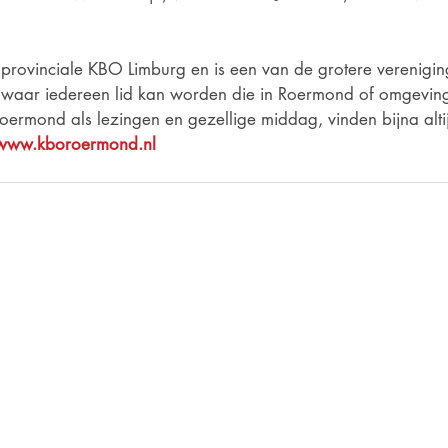
 provinciale KBO Limburg en is een van de grotere verenigin
 waar iedereen lid kan worden die in Roermond of omgevin
oermond als lezingen en gezellige middag, vinden bijna altij
www.kboroermond.nl
Voor informatie die on
ven?
aanvaardt de redactie
euwsbrief!
aansprakelijkheid