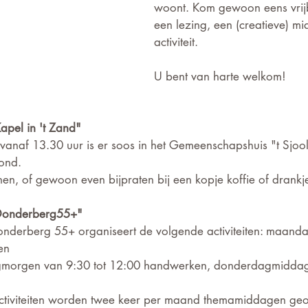
woont. Kom gewoon eens vrijb
een lezing, een (creatieve) m
activiteit.
U bent van harte welkom!
apel in 't Zand"
vanaf 13.30 uur is er soos in het Gemeenschapshuis "t Sjoo
ond.
nen, of gewoon even bijpraten bij een kopje koffie of drankje
"Donderberg55+"
onderberg 55+ organiseert de volgende activiteiten: maan
en
agmorgen van 9:30 tot 12:00 handwerken, donderdagmiddag
activiteiten worden twee keer per maand themamiddagen geo