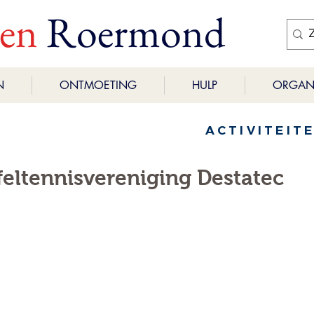
ren
Roermond
N
ONTMOETING
HULP
ORGANI
ACTIVITEIT
eltennisvereniging Destatec