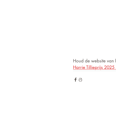
Houd de website van h
Harrie Tillieprijs 202
de hoogte blij
Wilt u op