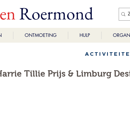
ren
Roermond
N
ONTMOETING
HULP
ORGANI
ACTIVITEIT
Harrie Tillie Prijs & Limburg De