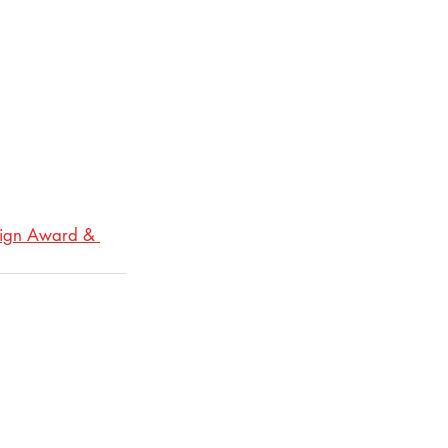
ign Award & 
volledig of onjuist is opgenomen