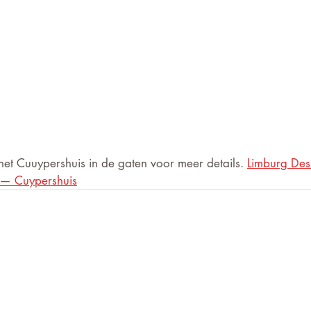
et Cuuypershuis in de gaten voor meer details. 
Limburg Des
5 — Cuypershuis
Voor informatie die on
ven?