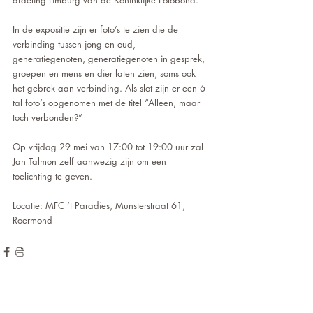
afdeling Limburg van de Koninklijke Fotobond.
In de expositie zijn er foto’s te zien die de 
verbinding tussen jong en oud, 
generatiegenoten, generatiegenoten in gesprek, 
groepen en mens en dier laten zien, soms ook 
het gebrek aan verbinding. Als slot zijn er een 6-
tal foto’s opgenomen met de titel “Alleen, maar 
toch verbonden?”
Op vrijdag 29 mei van 17:00 tot 19:00 uur zal 
Jan Talmon zelf aanwezig zijn om een 
toelichting te geven.
Locatie: MFC ‘t Paradies, Munsterstraat 61, 
Roermond