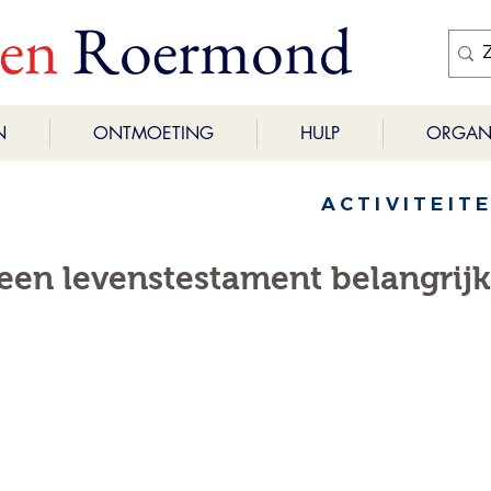
ren
Roermond
N
ONTMOETING
HULP
ORGANI
ACTIVITEIT
een levenstestament belangrijk