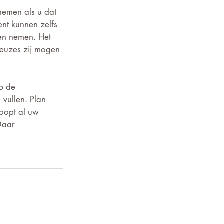
nemen als u dat 
ent kunnen zelfs 
en nemen. Het 
keuzes zij mogen 
p de 
 vullen. Plan 
loopt al uw 
Daar 