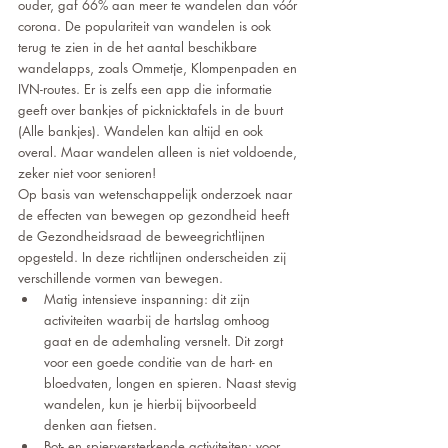
ouder, gaf 66% aan meer te wandelen dan vóór 
corona. De populariteit van wandelen is ook 
terug te zien in de het aantal beschikbare 
wandelapps, zoals Ommetje, Klompenpaden en 
IVN-routes. Er is zelfs een app die informatie 
geeft over bankjes of picknicktafels in de buurt 
(Alle bankjes). Wandelen kan altijd en ook 
overal. Maar wandelen alleen is niet voldoende, 
zeker niet voor senioren!
Op basis van wetenschappelijk onderzoek naar 
de effecten van bewegen op gezondheid heeft 
de Gezondheidsraad de beweegrichtlijnen 
opgesteld. In deze richtlijnen onderscheiden zij 
verschillende vormen van bewegen.
Matig intensieve inspanning: dit zijn 
activiteiten waarbij de hartslag omhoog 
gaat en de ademhaling versnelt. Dit zorgt 
voor een goede conditie van de hart- en 
bloedvaten, longen en spieren. Naast stevig 
wandelen, kun je hierbij bijvoorbeeld 
denken aan fietsen.
Bot- en spierversterkende activiteiten: voor 