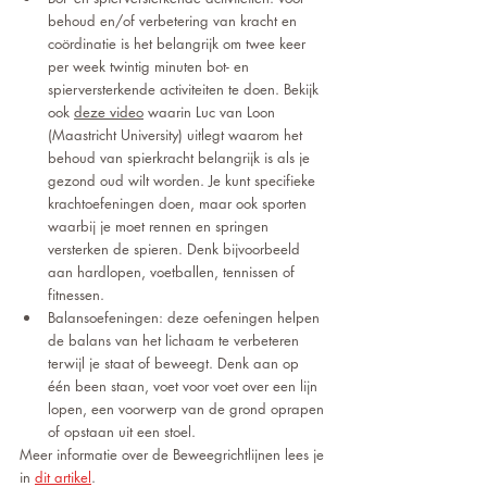
behoud en/of verbetering van kracht en 
coördinatie is het belangrijk om twee keer 
per week twintig minuten bot- en 
spierversterkende activiteiten te doen. Bekijk 
ook 
deze video
 waarin Luc van Loon 
(Maastricht University) uitlegt waarom het 
behoud van spierkracht belangrijk is als je 
gezond oud wilt worden. Je kunt specifieke 
krachtoefeningen doen, maar ook sporten 
waarbij je moet rennen en springen 
versterken de spieren. Denk bijvoorbeeld 
aan hardlopen, voetballen, tennissen of 
fitnessen.
Balansoefeningen: deze oefeningen helpen 
de balans van het lichaam te verbeteren 
terwijl je staat of beweegt. Denk aan op 
één been staan, voet voor voet over een lijn 
lopen, een voorwerp van de grond oprapen 
of opstaan uit een stoel.
Meer informatie over de Beweegrichtlijnen lees je 
in 
dit artikel
. 