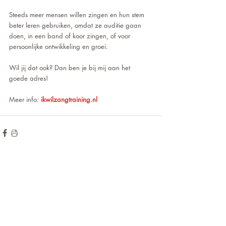
Steeds meer mensen willen zingen en hun stem 
beter leren gebruiken, omdat ze auditie gaan 
doen, in een band of koor zingen, of voor 
persoonlijke ontwikkeling en groei. 
Wil jij dat ook? Dan ben je bij mij aan het 
goede adres!
Meer info: 
ikwilzangtraining.nl
de hoogte blijven?
Wilt u op
voor onze
Meld u aan
nieuwsbrief!