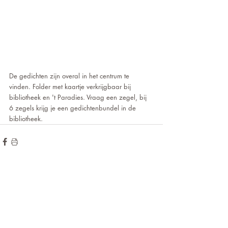
De gedichten zijn overal in het centrum te 
vinden. Folder met kaartje verkrijgbaar bij 
bibliotheek en 't Paradies. Vraag een zegel, bij 
6 zegels krijg je een gedichtenbundel in de 
bibliotheek. 
de hoogte blijven?
Wilt u op
voor onze
Meld u aan
nieuwsbrief!