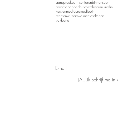
aanspreekpunt senioren
binnensport
boodschappen
bus
evers
hoormij
jiredin
kersten
medicura
medipoint
rechtenwijzer
swalmen
tafeltennis
vakbond
de hoogte blij
Wilt u op
voor onze ni
Meld u aan
JA...Ik schrijf me i
eerdere
Lees