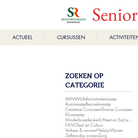
Senio
ACTUEEL
CURSUSSEN
ACTIVITEITE
ZOEKEN OP
CATEGORIE
AMWML
Administratiemaatje
Automaatje
Bezoekmaatje
Creatieve Cursussen
Diverse Cursussen
Klusmaatje
Minderbroederskerk;Meet en Eat;Leger des Heils
NVVS
Taal en Cultuur
Verkeer & vervoer
Welzijn
Wonen
Zelfstandig wonen
Zorg