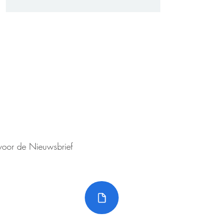
Voor informatie die on
ven?
aanvaardt de redactie
euwsbrief!
aansprakelijkheid
VOLG ONS OP FAC
n voor de Nieuwsbrief
Nieuwsbrieven
©2023 Senioren Ro