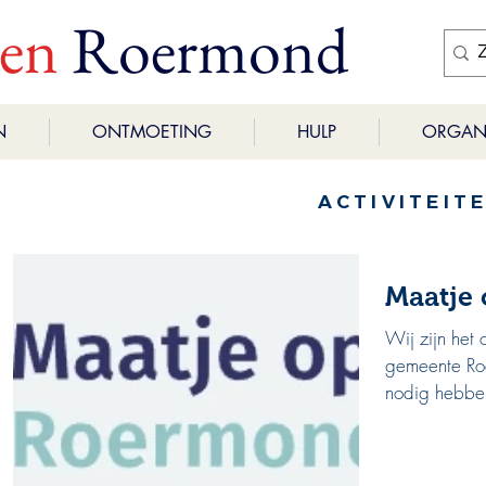
ren
Roermond
N
ONTMOETING
HULP
ORGANI
ACTIVITEIT
Maatje
Wij zijn het 
gemeente Roe
nodig hebben