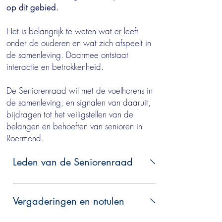
op dit gebied.
Het is belangrijk te weten wat er leeft
onder de ouderen en wat zich afspeelt in
de samenleving. Daarmee ontstaat
interactie en betrokkenheid.
De Seniorenraad wil met de voelhorens in
de samenleving, en signalen van daaruit,
bijdragen tot het veiligstellen van de
belangen en behoeften van senioren in
Roermond.
Leden van de Seniorenraad
Cees Kole Voorzitter
voorzitter@seniorenraadroermond.nl Els
Vergaderingen en notulen
Verheugt Secretaris
secretariaat@seniorenraadroermond.nl