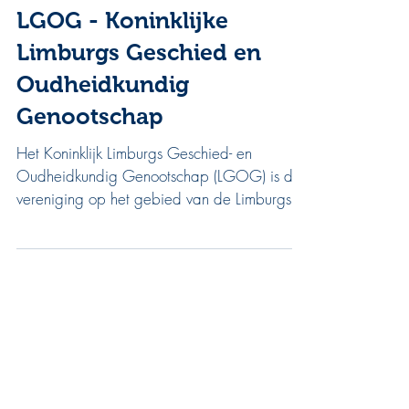
LGOG - Koninklijke
Limburgs Geschied en
Oudheidkundig
Genootschap
Het Koninklijk Limburgs Geschied- en
Oudheidkundig Genootschap (LGOG) is dé
vereniging op het gebied van de Limburgse
Historie. Wij organiseren activiteiten, geven
publicaties uit en beheren meerdere
collecties. Iedereen die geïnteresseerd is in
de geschiedenis en het erfgoed van Limburg
kan lid worden en deelnemen aan deze