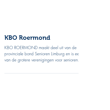
KBO Roermond
KBO ROERMOND maakt deel uit van de
provinciale bond Senioren Limburg en is een
van de grotere verenigingen voor senioren in
Roermond waar iedereen lid kan worden die
in Roermond of omgeving woont en wenst te
profiteren van de extra mogelijkheden die
de KBO kan bieden zoals seniorenadviseur,
juridisch advies, belastinginvuller voor
eenvoudige aangifte IB, energie-aanbieder