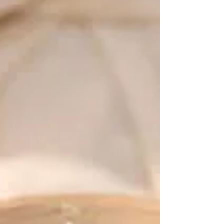
het individu. In een ontspannen en warme
sfeer leer je Teken – en Schilder
vaardigheden en technieken. Van basis
cursus tot schilderen met aquarel verf, acryl,
olie verf, gemengde technieken. Van realiteit
tot abstract. Je leert vorm en kleur,
perspectief, structuur, beweging etc. Onder
professionele begeleiding. Iedereen kan
leren tekenen en schilderen. Van het begin tot
het eind krijg j