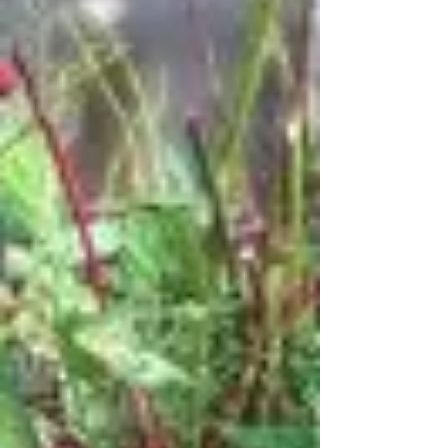
Maarten Damen Meer info:
www.camacmachi.nl tel. 0475 338041 /
06 51358531