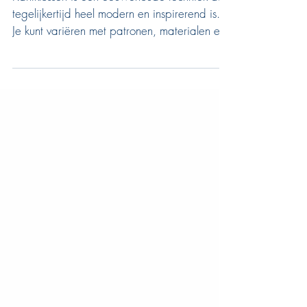
Kantklossen
Kantklossen is een eeuwenoude techniek die
tegelijkertijd heel modern en inspirerend is.
Je kunt variëren met patronen, materialen en
kleuren. Bij kantklossen worden met de
klosjes verschillende slagen gedaan, die
vervolgens met een speld worden
vastgehouden. Op die manier wordt het
vlechtwerk op zijn plaats gehouden en
kunnen prachtige motieven ontstaan. Kant is
zeer kostbaar, en was daarom in het
verleden alleen bereikbaar voor de zeer
rijken. Een oude ambacht maar een mo