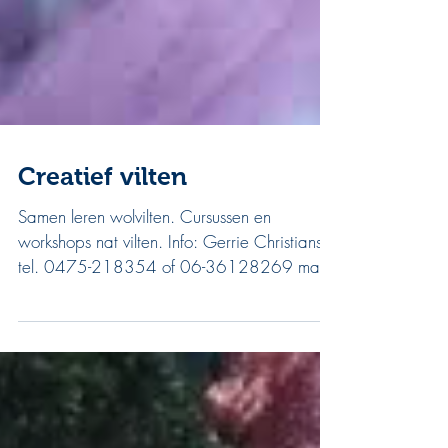
Creatief vilten
Samen leren wolvilten. Cursussen en
workshops nat vilten. Info: Gerrie Christians
tel. 0475-218354 of 06-36128269 mail:
gerriechristians@ziggo.nl